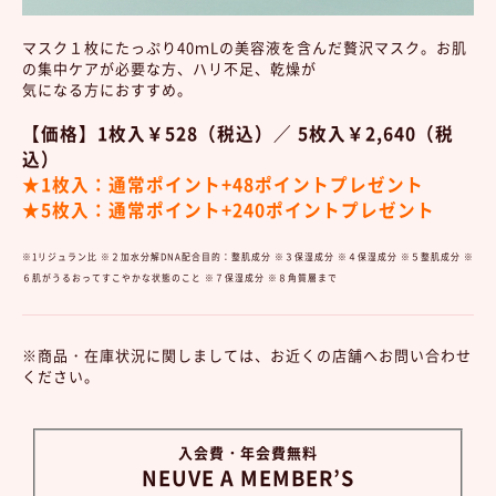
マスク１枚にたっぷり40ｍLの美容液を含んだ贅沢マスク。お肌
の集中ケアが必要な方、ハリ不足、乾燥が
気になる方におすすめ。
【価格】1枚入￥528（税込）／ 5枚入￥2,640（税
込）
★1枚入：通常ポイント+48ポイントプレゼント
★5枚入：通常ポイント+240ポイントプレゼント
※1リジュラン比 ※２加水分解DNA配合目的：整肌成分 ※３保湿成分 ※４保湿成分 ※５整肌成分 ※
６肌がうるおってすこやかな状態のこと ※７保湿成分 ※８角質層まで
※商品・在庫状況に関しましては、お近くの店舗へお問い合わせ
ください。
入会費・年会費無料
NEUVE A MEMBER’S