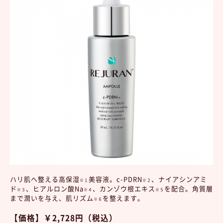
ハリ肌へ整える高保湿
美容液。c-PDRN
、ナイアシンアミ
※１
※２
ド
、ヒアルロン酸Na
、カンゾウ根エキス
を配合。角質層
※３
※４
※５
まで潤いを与え、肌リズム
を整えます。
※６
【価格】￥2,728円（税込）