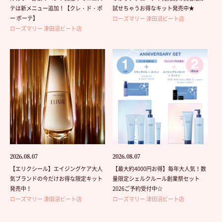
テは新メニュー追加！【クレ・ド・ポ
試せちゃうお得なキット発売中★
ー ボーテ】
ローズマリー 津田沼ビート店
ローズマリー 津田沼ビート店
2026.08.07
2026.08.07
【エリクシール】エイジングケア大人
【最大約4000円お得】毎年大人気！数
気ブランドの今だけお得な限定キット
量限定シェルクルール創業祭セット
発売中！
2026ご予約受付中☆
ローズマリー 津田沼ビート店
ローズマリー 津田沼ビート店